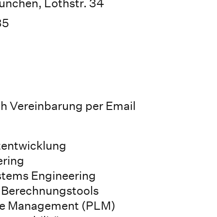
nchen, Lothstr. 34
35
h Vereinbarung per Email
tentwicklung
ering
tems Engineering
 Berechnungstools
cle Management (PLM)