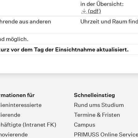
in der Übersicht:
(pdf)
ehrende aus anderen
Uhrzeit und Raum find
nd möglich.
kurz vor dem Tag der Einsichtnahme aktualisiert.
rmationen für
Schnelleinstieg
ieninteressierte
Rund ums Studium
ierende
Termine & Fristen
häftigte (Intranet FK)
Campus
movierende
PRIMUSS Online Servic