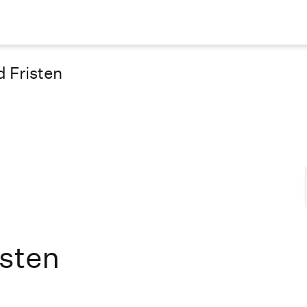
 Fristen
isten