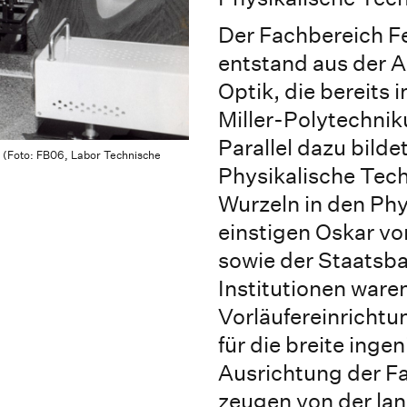
Der Fachbereich F
entstand aus der 
Optik, die bereits
Miller-Polytechnik
Parallel dazu bilde
 (Foto: FB06, Labor Technische
Physikalische Tech
Wurzeln in den Ph
einstigen Oskar v
sowie der Staatsba
Institutionen ware
Vorläufereinrichtu
für die breite inge
Ausrichtung der 
zeugen von der lan