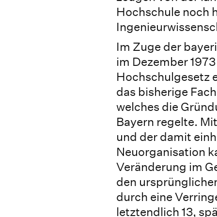
Hochschule noch h
Ingenieurwissensch
Im Zuge der bayer
im Dezember 1973 
Hochschulgesetz e
das bisherige Fac
welches die Gründ
Bayern regelte. Mi
und der damit ein
Neuorganisation ka
Veränderung im Ge
den ursprüngliche
durch eine Verrin
letztendlich 13, sp