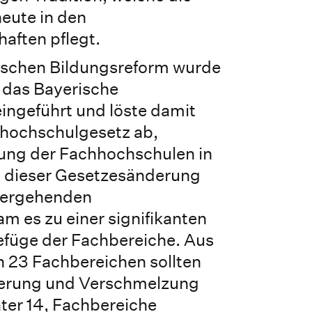
eute in den
aften pflegt.
ischen Bildungsreform wurde
das Bayerische
ingeführt und löste damit
hhochschulgesetz ab,
ung der Fachhochschulen in
t dieser Gesetzesänderung
hergehenden
m es zu einer signifikanten
füge der Fachbereiche. Aus
n 23 Fachbereichen sollten
gerung und Verschmelzung
äter 14, Fachbereiche