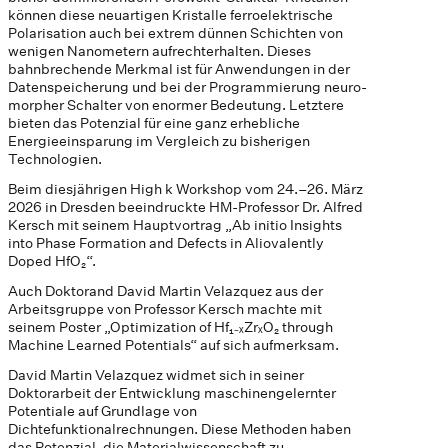
können diese neuartigen Kristalle ferroelektrische
Polarisation auch bei extrem dünnen Schichten von
wenigen Nanometern aufrechterhalten. Dieses
bahnbrechende Merkmal ist für Anwendungen in der
Datenspeicherung und bei der Programmierung neuro-
morpher Schalter von enormer Bedeutung. Letztere
bieten das Potenzial für eine ganz erhebliche
Energieeinsparung im Vergleich zu bisherigen
Technologien.
Beim diesjährigen High k Workshop vom 24.–26. März
2026 in Dresden beeindruckte HM-Professor Dr. Alfred
Kersch mit seinem Hauptvortrag „Ab initio Insights
into Phase Formation and Defects in Aliovalently
Doped HfO₂“.
Auch Doktorand David Martin Velazquez aus der
Arbeitsgruppe von Professor Kersch machte mit
seinem Poster „Optimization of Hf₁₋ₓZrₓO₂ through
Machine Learned Potentials“ auf sich aufmerksam.
David Martin Velazquez widmet sich in seiner
Doktorarbeit der Entwicklung maschinengelernter
Potentiale auf Grundlage von
Dichtefunktionalrechnungen. Diese Methoden haben
das Potenzial, die Materialwissenschaft zu