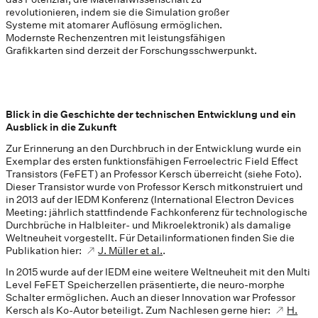
revolutionieren, indem sie die Simulation großer
Systeme mit atomarer Auflösung ermöglichen.
Modernste Rechenzentren mit leistungsfähigen
Grafikkarten sind derzeit der Forschungsschwerpunkt.
Blick in die Geschichte der technischen Entwicklung und ein
Ausblick in die Zukunft
Zur Erinnerung an den Durchbruch in der Entwicklung wurde ein
Exemplar des ersten funktionsfähigen Ferroelectric Field Effect
Transistors (FeFET) an Professor Kersch überreicht (siehe Foto).
Dieser Transistor wurde von Professor Kersch mitkonstruiert und
in 2013 auf der IEDM Konferenz (International Electron Devices
Meeting: jährlich stattfindende Fachkonferenz für technologische
Durchbrüche in Halbleiter- und Mikroelektronik) als damalige
Weltneuheit vorgestellt. Für Detailinformationen finden Sie die
Publikation hier:
J. Müller et al.
.
In 2015 wurde auf der IEDM eine weitere Weltneuheit mit den Multi
Level FeFET Speicherzellen präsentierte, die neuro-morphe
Schalter ermöglichen. Auch an dieser Innovation war Professor
Kersch als Ko-Autor beteiligt. Zum Nachlesen gerne hier:
H.