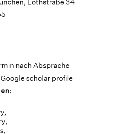
ünchen, Lothstraße 34
55
ermin nach Absprache
Google scholar profile
men
:
y,
ry,
s,