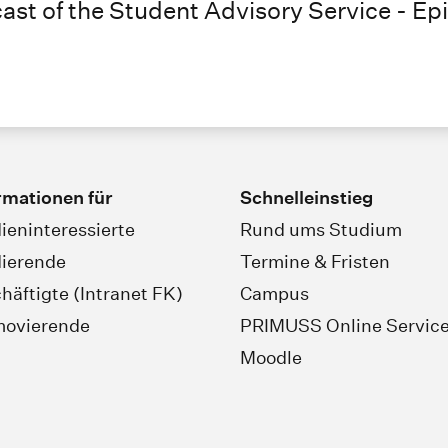
ast of the Student Advisory Service - Ep
rmationen für
Schnelleinstieg
ieninteressierte
Rund ums Studium
ierende
Termine & Fristen
häftigte (Intranet FK)
Campus
movierende
PRIMUSS Online Servic
Moodle