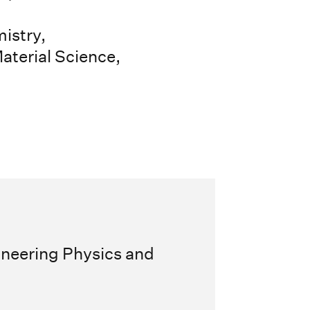
istry,
terial Science,
ineering Physics and