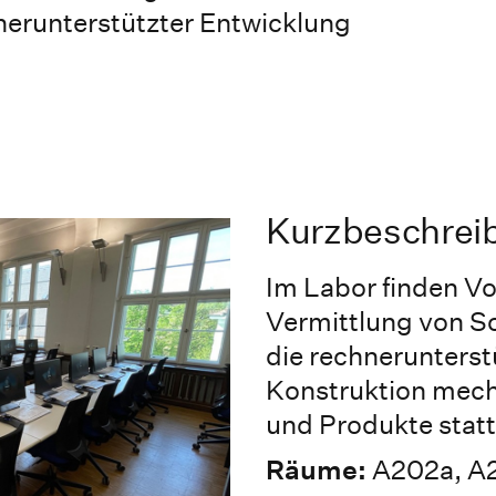
erunterstützter Entwicklung
Kurzbeschrei
Im Labor finden Vo
Vermittlung von S
die rechnerunters
Konstruktion mec
und Produkte statt
Räume:
A202a, A