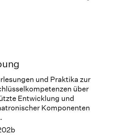
bung
rlesungen und Praktika zur
chlüsselkompetenzen über
tützte Entwicklung und
hatronischer Komponenten
.
202b