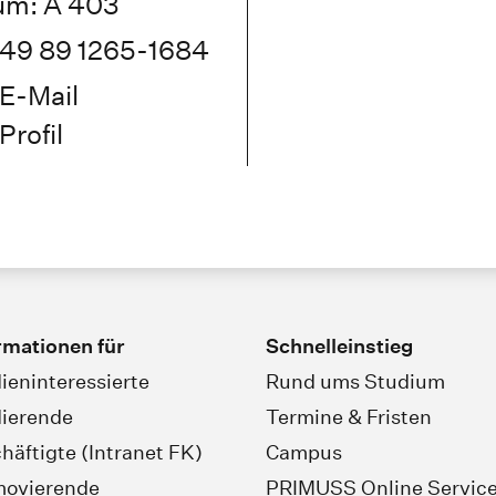
um: A 403
49 89 1265-1684
E-Mail
Profil
rmationen für
Schnelleinstieg
ieninteressierte
Rund ums Studium
ierende
Termine & Fristen
häftigte (Intranet FK)
Campus
movierende
PRIMUSS Online Servic