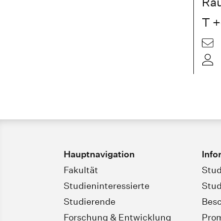
Ra
T +
Hauptnavigation
Info
Fakultät
Stud
Studieninteressierte
Stud
Studierende
Besc
Forschung & Entwicklung
Pro