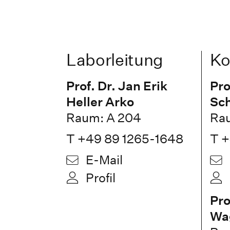
Laborleitung
Ko
Prof. Dr. Jan Erik
Pro
Heller Arko
Sc
Raum: A 204
Rau
T +49 89 1265-1648
T +
E-Mail
Profil
Pro
Wa