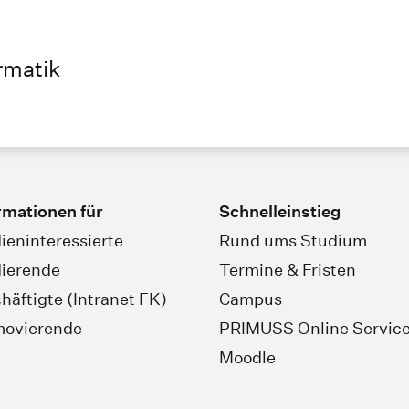
ormatik
rmationen für
Schnelleinstieg
ieninteressierte
Rund ums Studium
ierende
Termine & Fristen
häftigte (Intranet FK)
Campus
movierende
PRIMUSS Online Servic
Moodle