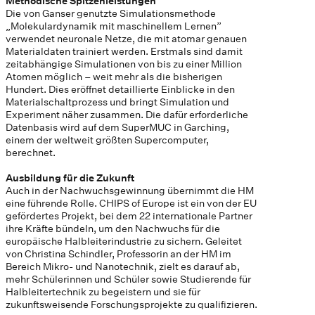
Methodische Spitzenleistungen
Die von Ganser genutzte Simulationsmethode
„Molekulardynamik mit maschinellem Lernen”
verwendet neuronale Netze, die mit atomar genauen
Materialdaten trainiert werden. Erstmals sind damit
zeitabhängige Simulationen von bis zu einer Million
Atomen möglich – weit mehr als die bisherigen
Hundert. Dies eröffnet detaillierte Einblicke in den
Materialschaltprozess und bringt Simulation und
Experiment näher zusammen. Die dafür erforderliche
Datenbasis wird auf dem SuperMUC in Garching,
einem der weltweit größten Supercomputer,
berechnet.
Ausbildung für die Zukunft
Auch in der Nachwuchsgewinnung übernimmt die HM
eine führende Rolle. CHIPS of Europe ist ein von der EU
gefördertes Projekt, bei dem 22 internationale Partner
ihre Kräfte bündeln, um den Nachwuchs für die
europäische Halbleiterindustrie zu sichern. Geleitet
von Christina Schindler, Professorin an der HM im
Bereich Mikro- und Nanotechnik, zielt es darauf ab,
mehr Schülerinnen und Schüler sowie Studierende für
Halbleitertechnik zu begeistern und sie für
zukunftsweisende Forschungsprojekte zu qualifizieren.