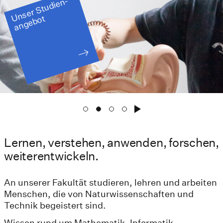
U
n
s
e
r
St
u
di
e
n
-
a
n
g
e
b
ot
Lernen, verstehen, anwenden, forschen,
weiterentwickeln.
An unserer Fakultät studieren, lehren und arbeiten
Menschen, die von Naturwissenschaften und
Technik begeistert sind.
Wissen rund um Mathematik, Informatik,