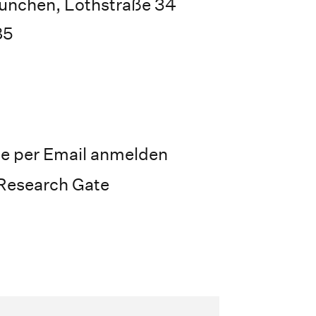
ünchen, Lothstraße 34
85
te per Email anmelden
Research Gate