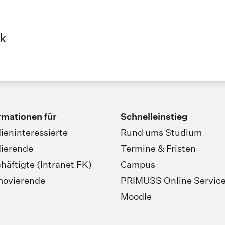
ik
rmationen für
Schnelleinstieg
ieninteressierte
Rund ums Studium
ierende
Termine & Fristen
häftigte (Intranet FK)
Campus
movierende
PRIMUSS Online Servic
Moodle