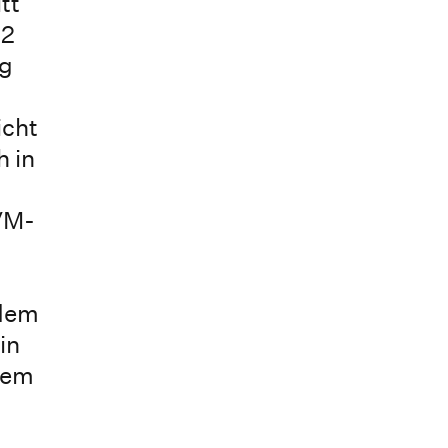
tt
72
ng
icht
h in
LVM-
 dem
in
dem