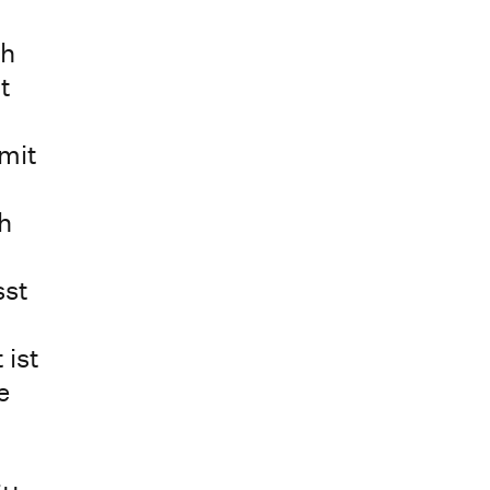
ch
t
mit
h
sst
 ist
e