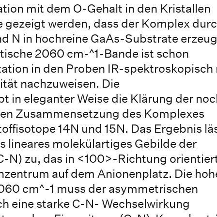
ation mit dem O-Gehalt in den Kristallen
te gezeigt werden, dass der Komplex dur
nd N in hochreine GaAs-Substrate erzeug
stische 2060 cm-^1-Bande ist schon
tation in den Proben IR-spektroskopisch 
ität nachzuweisen. Die
t in eleganter Weise die Klärung der noc
chen Zusammensetzung des Komplexes
toffisotope 14N und 15N. Das Ergebnis lä
als lineares molekülartiges Gebilde der
 zu, das in <100>-Richtung orientiert
nzentrum auf dem Anionenplatz. Die hoh
060 cm^-1 muss der asymmetrischen
ch eine starke C-N- Wechselwirkung