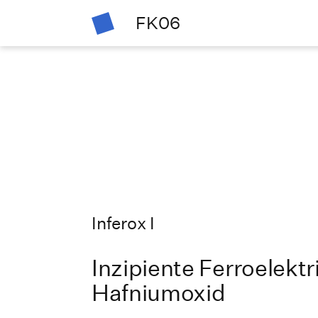
FK06
Inferox I
Inzipiente Ferroelektr
Hafniumoxid