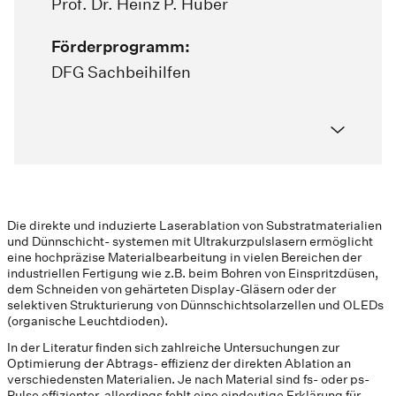
Prof. Dr. Heinz P. Huber
Förderprogramm:
DFG Sachbeihilfen
Die direkte und induzierte Laserablation von Substratmaterialien
und Dünnschicht- systemen mit Ultrakurzpulslasern ermöglicht
eine hochpräzise Materialbearbeitung in vielen Bereichen der
industriellen Fertigung wie z.B. beim Bohren von Einspritzdüsen,
dem Schneiden von gehärteten Display-Gläsern oder der
selektiven Strukturierung von Dünnschichtsolarzellen und OLEDs
(organische Leuchtdioden).
In der Literatur finden sich zahlreiche Untersuchungen zur
Optimierung der Abtrags- effizienz der direkten Ablation an
verschiedensten Materialien. Je nach Material sind fs- oder ps-
Pulse effizienter, allerdings fehlt eine eindeutige Erklärung für