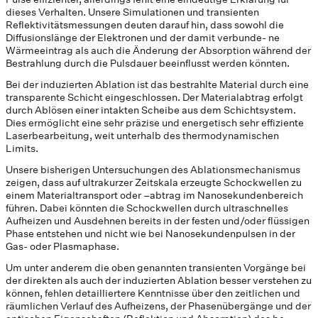
dieses Verhalten. Unsere Simulationen und transienten
Reflektivitätsmessungen deuten darauf hin, dass sowohl die
Diffusionslänge der Elektronen und der damit verbunde- ne
Wärmeeintrag als auch die Änderung der Absorption während der
Bestrahlung durch die Pulsdauer beeinflusst werden könnten.
Bei der induzierten Ablation ist das bestrahlte Material durch eine
transparente Schicht eingeschlossen. Der Materialabtrag erfolgt
durch Ablösen einer intakten Scheibe aus dem Schichtsystem.
Dies ermöglicht eine sehr präzise und energetisch sehr effiziente
Laserbearbeitung, weit unterhalb des thermodynamischen
Limits.
Unsere bisherigen Untersuchungen des Ablationsmechanismus
zeigen, dass auf ultrakurzer Zeitskala erzeugte Schockwellen zu
einem Materialtransport oder –abtrag im Nanosekundenbereich
führen. Dabei könnten die Schockwellen durch ultraschnelles
Aufheizen und Ausdehnen bereits in der festen und/oder flüssigen
Phase entstehen und nicht wie bei Nanosekundenpulsen in der
Gas- oder Plasmaphase.
Um unter anderem die oben genannten transienten Vorgänge bei
der direkten als auch der induzierten Ablation besser verstehen zu
können, fehlen detailliertere Kenntnisse über den zeitlichen und
räumlichen Verlauf des Aufheizens, der Phasenübergänge und der