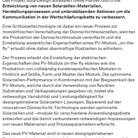
Das Projekt SolarDesign adressiert diese Hürden durch die
Entwicklung von neuen Solarzellen-Materialien,
Herstellungsprozessen und unterstützenden Aktionen um die
Kommunikation in der Wertschöpfungskette zu verbessern.
Eine Schlüsseltechnologie ist dabei ein neuer Prozess zur
monolithischen Verschaltung der Dünnschichtsolarzellen, welcher
die Produktion der Dünnschichtmodule vereinfacht und die
Einstellung wesentlicher Eigenschaften eines PV-Moduls „on-the-
fly“ erlaubt ohne dabei übermäßige Rüstzeiten zu erfordern.
Der Prozess erlaubt die Einstellung der elektrischen
Eigenschaften des PV-Moduls on-the-fly ebenso wie die
Produktion von vollständig kundenspezifischen Modulen in
Hinblick auf Größe, Form und Muster des Moduls. Die optimierte
Solarzellen-Performance in Kombination mit der Biegsamkeit des
PV-Moduls, welche durch die Verwendung von flexiblen
Substraten und Verkapselungen gegeben ist, bietet die
notwendige Variabilität und Leistungsfähigkeit für
designgetriebene Solarzellen-Lösungen. Basierend auf der
innovativen Dünnschicht-Technologie werden optimierte
Solarzellen und –module für verschiedene Anwendungsgebiete
entworfen und die damit verbundenen notwendigen Anpassungen
von neuen Materialien und Prozessparametern erforscht.
Das neue PV-Material wird in neuen designgetriebenen