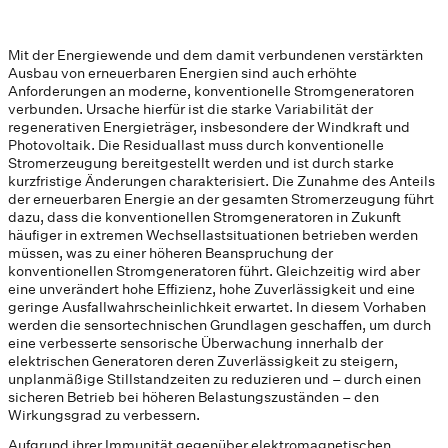
Mit der Energiewende und dem damit verbundenen verstärkten
Ausbau von erneuerbaren Energien sind auch erhöhte
Anforderungen an moderne, konventionelle Stromgeneratoren
verbunden. Ursache hierfür ist die starke Variabilität der
regenerativen Energieträger, insbesondere der Windkraft und
Photovoltaik. Die Residuallast muss durch konventionelle
Stromerzeugung bereitgestellt werden und ist durch starke
kurzfristige Änderungen charakterisiert. Die Zunahme des Anteils
der erneuerbaren Energie an der gesamten Stromerzeugung führt
dazu, dass die konventionellen Stromgeneratoren in Zukunft
häufiger in extremen Wechsellastsituationen betrieben werden
müssen, was zu einer höheren Beanspruchung der
konventionellen Stromgeneratoren führt. Gleichzeitig wird aber
eine unverändert hohe Effizienz, hohe Zuverlässigkeit und eine
geringe Ausfallwahrscheinlichkeit erwartet. In diesem Vorhaben
werden die sensortechnischen Grundlagen geschaffen, um durch
eine verbesserte sensorische Überwachung innerhalb der
elektrischen Generatoren deren Zuverlässigkeit zu steigern,
unplanmäßige Stillstandzeiten zu reduzieren und – durch einen
sicheren Betrieb bei höheren Belastungszuständen – den
Wirkungsgrad zu verbessern.
Aufgrund ihrer Immunität gegenüber elektromagnetischen